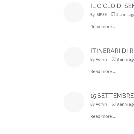
IL CICLO DI S
By
ISIPSÉ
5 anni ag
Read more ...
ITINERARI DI 
By
Admin
8 anni ag
Read more ...
15 SETTEMBRE 
By
Admin
8 anni ag
Read more ...