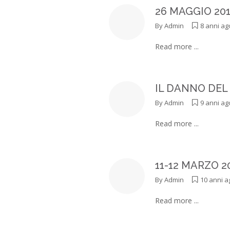
26 MAGGIO 20
By
Admin
8 anni ag
Read more ...
IL DANNO DEL 
By
Admin
9 anni ag
Read more ...
11-12 MARZO 201
By
Admin
10 anni a
Read more ...