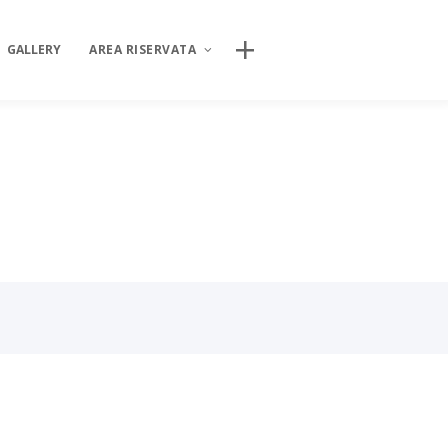
CERCA NEL SITO
GALLERY
AREA RISERVATA
AREA DIGITALE ISIPSÉ
INCONTRI
Log In