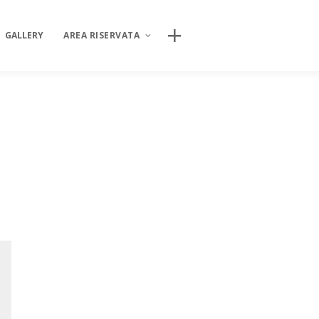
CERCA NEL SITO
GALLERY
AREA RISERVATA
AREA DIGITALE ISIPSÉ
INCONTRI
Log In