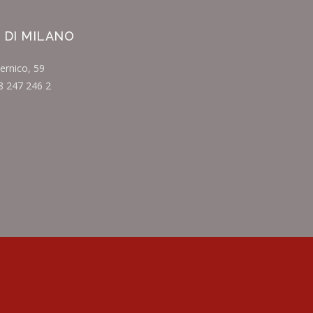
 DI MILANO
ernico, 59
8 247 246 2