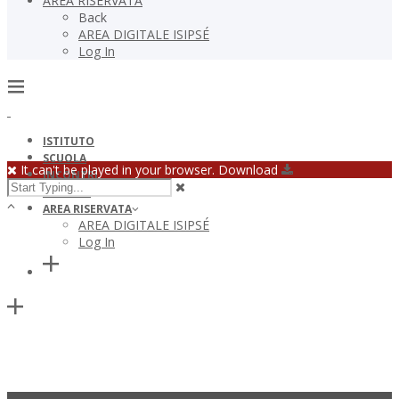
AREA RISERVATA
Back
AREA DIGITALE ISIPSÉ
Log In
ISTITUTO
SCUOLA
It can't be played in your browser. Download
INCONTRI
GALLERY
AREA RISERVATA
AREA DIGITALE ISIPSÉ
Log In