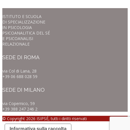
ISTITUTO E SCUOLA
DI SPECIALIZZAZIONE
IN PSICOLOGIA
PSICOANALITICA DEL SÉ
E PSICOANALISI
RELAZIONALE
SEDE DI ROMA
via Col di Lana, 28
+39 06 688 028 59
SEDE DI MILANO
via Copernico, 59
+39 388 247 246 2
© Copyright 2026 ISIPSÉ, tutti i diritti riservati
Informativa sulla raccolta