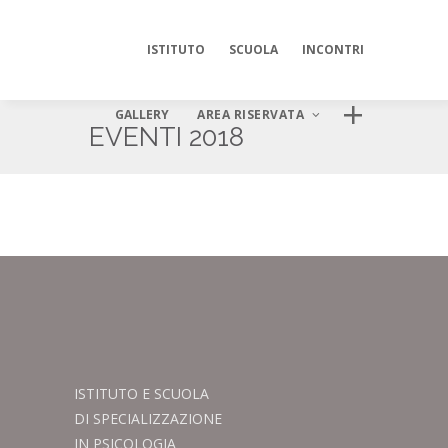
ISTITUTO
SCUOLA
INCONTRI
GALLERY
AREA RISERVATA
EVENTI 2018
AREA DIGITALE ISIPSÉ
Log In
ISTITUTO E SCUOLA
DI SPECIALIZZAZIONE
IN PSICOLOGIA