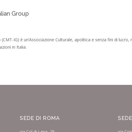
alian Group
(CMT-IG) è un’Associazione Culturale, apolitica e senza fini di lucro, n
ioni in Italia.
SEDE DI ROMA
SEDE
via Col di Lana, 28
via Cop