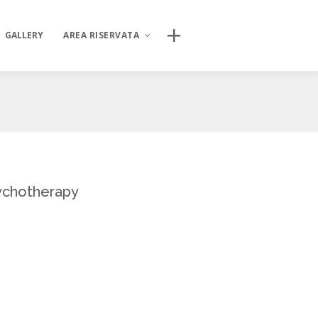
CERCA NEL SITO
GALLERY
AREA RISERVATA
AREA DIGITALE ISIPSÉ
INCONTRI
Log In
sychotherapy