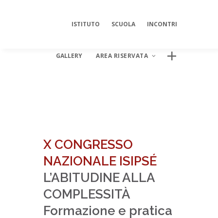
ISTITUTO
SCUOLA
INCONTRI
GALLERY
AREA RISERVATA
ESSERE O NON ESSERE
L’evoluzione dell’identità professionale
AREA DIGITALE ISIPSÉ
nella psicoanalisi contemporanea
Log In
X CONGRESSO
NAZIONALE ISIPSÉ
L’ABITUDINE ALLA
COMPLESSITÀ
Formazione e pratica