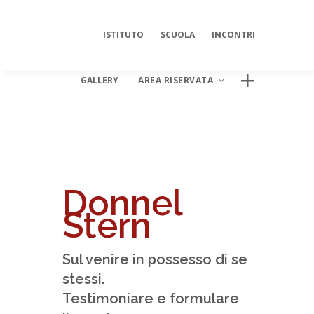
ISTITUTO
SCUOLA
INCONTRI
GALLERY
AREA RISERVATA
AREA DIGITALE ISIPSÉ
Log In
Donnel
Stern
Sul venire in possesso di se
stessi.
Testimoniare e formulare