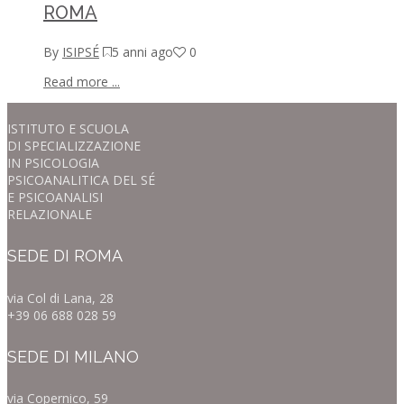
ROMA
By
ISIPSÉ
5 anni ago
0
Read more ...
ISTITUTO E SCUOLA
DI SPECIALIZZAZIONE
IN PSICOLOGIA
PSICOANALITICA DEL SÉ
E PSICOANALISI
RELAZIONALE
SEDE DI ROMA
via Col di Lana, 28
+39 06 688 028 59
SEDE DI MILANO
via Copernico, 59