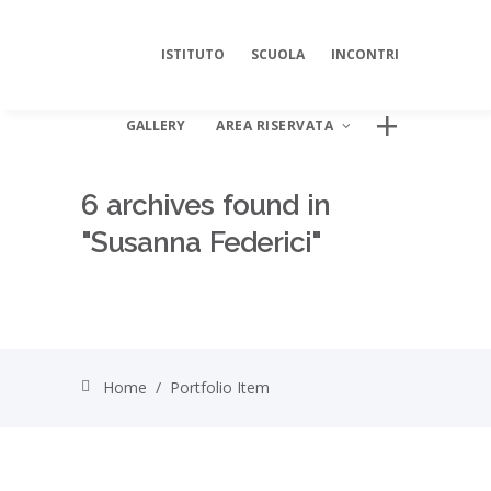
ISTITUTO
SCUOLA
INCONTRI
GALLERY
AREA RISERVATA
6 archives found in
"Susanna Federici"
AREA DIGITALE ISIPSÉ
Log In
Home
/
Portfolio Item