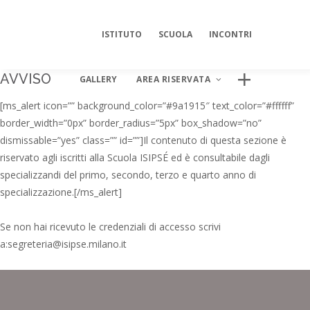
ISTITUTO
SCUOLA
INCONTRI
AVVISO
GALLERY
AREA RISERVATA
[ms_alert icon=”” background_color=”#9a1915″ text_color=”#ffffff”
border_width=”0px” border_radius=”5px” box_shadow=”no”
dismissable=”yes” class=”” id=””]Il contenuto di questa sezione è
AREA DIGITALE ISIPSÉ
riservato agli iscritti alla Scuola ISIPSÉ ed è consultabile dagli
specializzandi del primo, secondo, terzo e quarto anno di
Log In
specializzazione.[/ms_alert]
Se non hai ricevuto le credenziali di accesso scrivi
a:
segreteria@isipse.milano.it