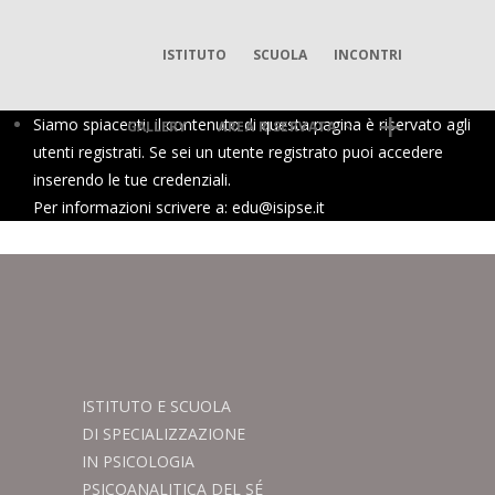
ISTITUTO
SCUOLA
INCONTRI
Siamo spiacenti, il contenuto di questa pagina è riservato agli
GALLERY
AREA RISERVATA
utenti registrati. Se sei un utente registrato puoi accedere
inserendo le tue credenziali.
Per informazioni scrivere a: edu@isipse.it
AREA DIGITALE ISIPSÉ
Log In
ISTITUTO E SCUOLA
DI SPECIALIZZAZIONE
IN PSICOLOGIA
PSICOANALITICA DEL SÉ