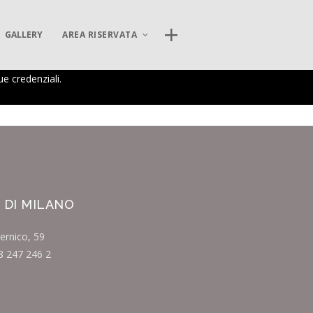
CERCA NEL SITO
GALLERY
AREA RISERVATA
ue credenziali.
AREA DIGITALE ISIPSÉ
INCONTRI
Log In
 DI MILANO
ernico, 59
8 247 246 2