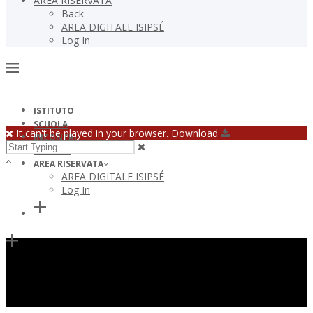
AREA RISERVATA
Back
AREA DIGITALE ISIPSÉ
Log In
ISTITUTO
SCUOLA
It can't be played in your browser. Download
INCONTRI
GALLERY
AREA RISERVATA
AREA DIGITALE ISIPSÉ
Log In