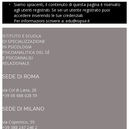
Siamo spiacenti, il contenuto di questa pagina è riservato
agli utenti registrati. Se sei un utente registrato puoi
accedere inserendo le tue credenziali.
Per informazioni scrivere a: edu@isipse.it
ISTITUTO E SCUOLA
DI SPECIALIZZAZIONE
IN PSICOLOGIA
PSICOANALITICA DEL SÉ
E PSICOANALISI
RELAZIONALE
SEDE DI ROMA
via Col di Lana, 28
+39 06 688 028 59
SEDE DI MILANO
via Copernico, 59
+39 388 247 246 2