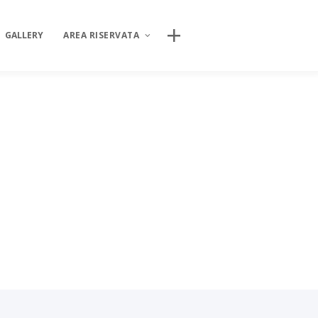
CERCA NEL SITO
GALLERY
AREA RISERVATA
AREA DIGITALE ISIPSÉ
INCONTRI
Log In