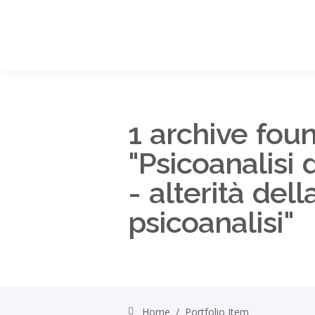
1 archive foun
"Psicoanalisi d
- alterità dell
psicoanalisi"
Home
/
Portfolio Item