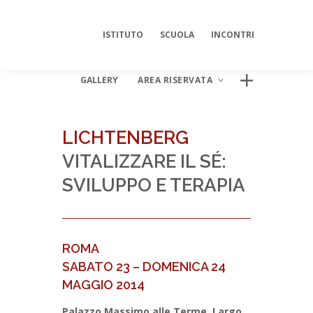
ISTITUTO
SCUOLA
INCONTRI
GALLERY
AREA RISERVATA
LICHTENBERG
VITALIZZARE IL SÉ:
AREA DIGITALE ISIPSÉ
SVILUPPO E TERAPIA
Log In
ROMA
SABATO 23 – DOMENICA 24
MAGGIO 2014
Palazzo Massimo alle Terme, Largo