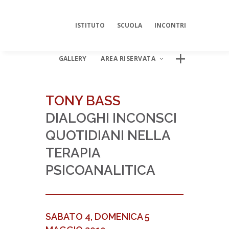
ISTITUTO
SCUOLA
INCONTRI
GALLERY
AREA RISERVATA
TONY BASS
DIALOGHI INCONSCI
AREA DIGITALE ISIPSÉ
QUOTIDIANI NELLA
Log In
TERAPIA
PSICOANALITICA
SABATO 4, DOMENICA 5